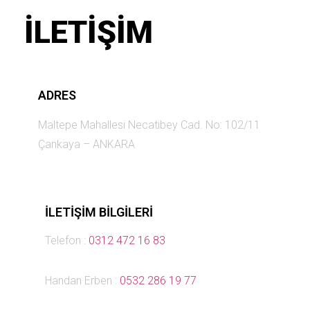
İLETİŞİM
ADRES
Maltepe Mahallesi Necatibey Cad. No: 102/11
Çankaya – ANKARA
ILETIŞIM BILGILERI
Telefon :
0312 472 16 83
Handan Erben :
0532 286 19 77