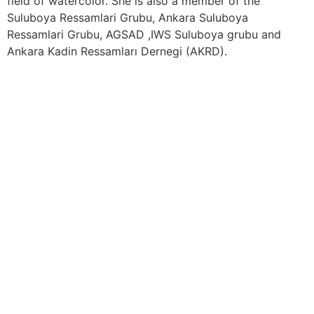
field of watercolor. She is also a member of the
Suluboya Ressamlari Grubu, Ankara Suluboya
Ressamlari Grubu, AGSAD ,IWS Suluboya grubu and
Ankara Kadin Ressamları Dernegi (AKRD).